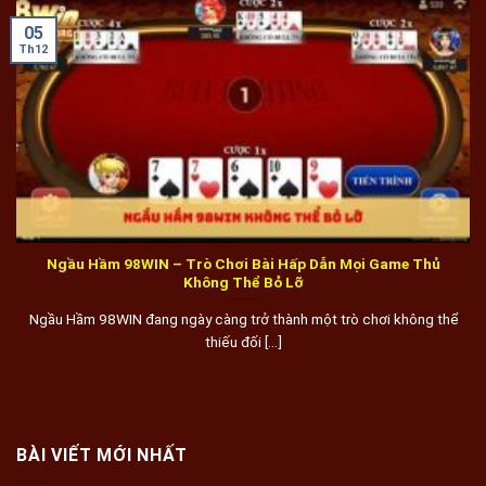
05
Th12
Ngầu Hầm 98WIN – Trò Chơi Bài Hấp Dẫn Mọi Game Thủ
Không Thể Bỏ Lỡ
Ngầu Hầm 98WIN đang ngày càng trở thành một trò chơi không thể
thiếu đối [...]
BÀI VIẾT MỚI NHẤT