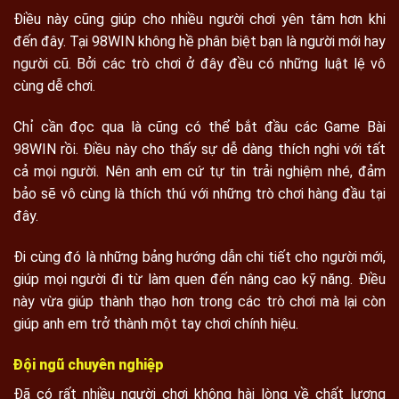
Điều này cũng giúp cho nhiều người chơi yên tâm hơn khi
đến đây. Tại 98WIN không hề phân biệt bạn là người mới hay
người cũ. Bởi các trò chơi ở đây đều có những luật lệ vô
cùng dễ chơi.
Chỉ cần đọc qua là cũng có thể bắt đầu các Game Bài
98WIN rồi. Điều này cho thấy sự dễ dàng thích nghi với tất
cả mọi người. Nên anh em cứ tự tin trải nghiệm nhé, đảm
bảo sẽ vô cùng là thích thú với những trò chơi hàng đầu tại
đây.
Đi cùng đó là những bảng hướng dẫn chi tiết cho người mới,
giúp mọi người đi từ làm quen đến nâng cao kỹ năng. Điều
này vừa giúp thành thạo hơn trong các trò chơi mà lại còn
giúp anh em trở thành một tay chơi chính hiệu.
Đội ngũ chuyên nghiệp
Đã có rất nhiều người chơi không hài lòng về chất lượng