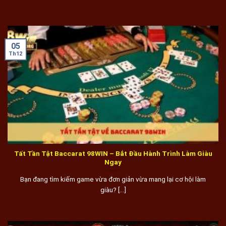
05
Th12
Tất Tần Tật Baccarat 98WIN – Bắt Đầu Hành Trình Làm Giàu
Ngay
Bạn đang tìm kiếm game vừa đơn giản vừa mang lại cơ hội làm
giàu? [...]