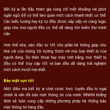
Bất kỳ ai lần đầu tham gia cũng chỉ mất khoảng vài phút
ngắn ngủi để có thể làm quen một cách nhanh nhất có thể.
Các biểu tượng hay ký tự đều được sắp xếp vô cùng logic
giúp cho mọi người đều có thể dễ dàng tìm kiếm thứ mình
cần.
Hơn thế nữa, việc đầu tư tốt cho phần hệ thống giúp cho
nhà cái của chúng tôi tương thích với mọi loại thiết bị của
người dùng. Dù điện thoại hay máy tính bảng, mọi thiết bị
đều có thể truy cập tốt và bạn đều dễ dàng trải nghiệm
một cách mượt mà nhất.
Bảo mật cực tốt
Một điều mà bất kỳ ai chơi cược trực tuyến đều lo ngại
chính là vấn đề bảo mật thông tin của mình. 98WIN khẳng
định sẽ luôn cung cấp những phương pháp hệ thống bảo
mật thông tin hàng đầu.