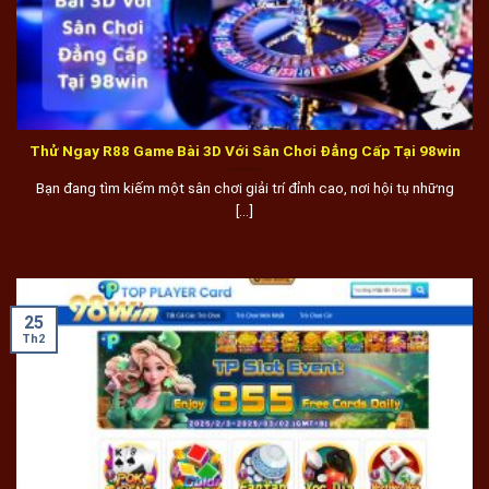
Thử Ngay R88 Game Bài 3D Với Sân Chơi Đẳng Cấp Tại 98win
Bạn đang tìm kiếm một sân chơi giải trí đỉnh cao, nơi hội tụ những
[...]
25
Th2