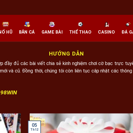
NỔ HŨ
BẮN CÁ
GAME BÀI
THỂ THAO
CASINO
ĐÁ G
HƯỚNG DẪN
 đầy đủ các bài viết chia sẻ kinh nghiệm chơi cờ bạc trực tuy
mới và cũ. Đồng thời, chúng tôi còn liên tục câp nhật các thông
 98WIN
05
Th12