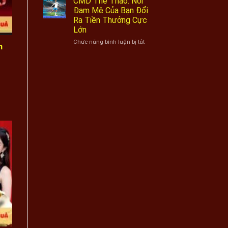
CMD Thể Thao: Nơi
Chơi
Xổ
Trên
Đam Mê Của Bạn Đổi
Rồng
Số
KUXX
Ra Tiền Thưởng Cực
Hổ
Tại
Lớn
Từ
98Win
A-
ở
Chức năng bình luận bị tắt
n
Z
CMD
Cho
Thể
Người
Thao:
Mới
c
Nơi
Bắt
Đam
Đầu
Mê
Tại
Của
98win
Bạn
Đổi
Ra
Tiền
Thưởng
Cực
Lớn