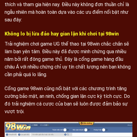
thích và tham gia hiện nay. Điều này không đơn thuần chỉ là
ngẫu nhiên mà hoàn toàn dựa vào các ưu điểm nổi bật như
sau đây:
Không lo bị lừa đảo hay gian lận khi chơi tại 98win
Trải nghiệm chơi game UG thể thao tại 98win chắc chắn sẽ
làm bạn yên tâm. Điều này đã được minh chứng qua nhiều
năm bởi rất đông game thủ. Đây là cổng game hàng đầu
châu Á với nhiều chứng chỉ uy tín chất lượng nên bạn không
cần phải quá lo lắng.
Cổng game 98win cũng nổi bật với các chương trình tăng
cường bảo mật, an ninh, chống gian lận cực kỳ tích cực. Do
đó trải nghiệm cá cược của bạn sẽ luôn được đảm bảo sự
vượt trội.