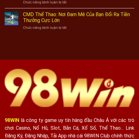
ở
Chức năng bình luận bị tắt
Cùng
Gà
Nước
Hướng
Sảnh
Tại
Vì
Dẫn
CMD Thể Thao: Nơi Đam Mê Của Bạn Đổi Ra Tiền
Cược
98Win
Bị
Chơi
TP
Thưởng Cực Lớn
Chơi
Rồng
Xổ
Tới
ở
Chức năng bình luận bị tắt
Hổ
Số
Bến
CMD
Từ
Tại
Trên
Thể
A-
98Win
KUXX
Thao:
Z
Nơi
Cho
Đam
Người
Mê
Mới
Của
Bắt
Bạn
Đầu
Đổi
Tại
Ra
98win
Tiền
Thưởng
Cực
Lớn
98WIN
là công ty game uy tín hàng đầu Châu Á với các trò
chơi Casino, Nổ Hũ, Slot, Bắn Cá, Xổ Số, Thể Thao... Link
Đăng Ký, Đăng Nhập, Tải App nhà cái 98WIN Club chính thức