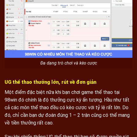
Đa dạng trò chơi và kèo cược
UG thể thao thưởng lớn, rút về đơn giản
Một điểm đặc biệt nữa khi bạn chơi game thể thao tại
98win đó chính là độ thưởng cực kỳ ấn tượng. Hầu như tất
cả các môn thể thao đều có kèo cược với tỷ lệ rất lớn. Do
đó, chỉ cần bạn dự đoán đúng 1 – 2 trận cũng có thể mang
về tiền thưởng rất cao.
Sau khi chiến thắng UG thể thao thì bạn sẽ được quyền rút